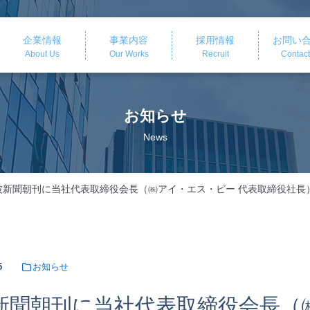
企業情報
事業内容
採用情報
お問い
About Us
Our Works
Recruit
Contact
お知らせ
News
波新聞朝刊に当社代表取締役会長（㈱アイ・エス・ビー 代表取締役社長
25
お知らせ
新聞朝刊に当社代表取締役会長（